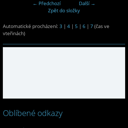
← Předchozí
Další →
Zpět do složky
Automatické procházení:
3
|
4
|
5
|
6
|
7
(čas ve
vteřinách)
Oblíbené odkazy