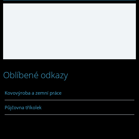
Oblíbené odkazy
Kovovýroba a zemní práce
Půjčovna tříkolek