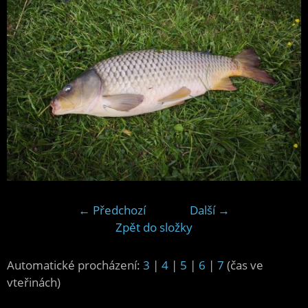
← Předchozí
Další →
Zpět do složky
Automatické procházení:
3
|
4
|
5
|
6
|
7
(čas ve
vteřinách)