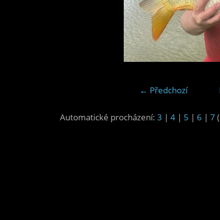
← Předchozí
Automatické procházení:
3
|
4
|
5
|
6
|
7
(