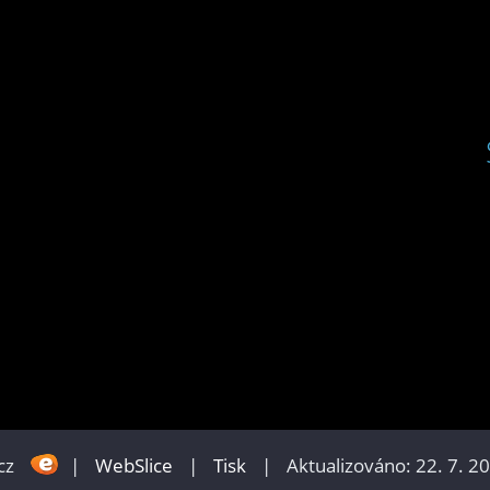
cz
|
WebSlice
|
Tisk
|
Aktualizováno: 22. 7. 2