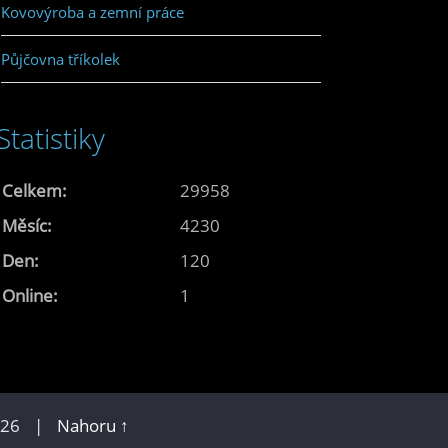
Kovovýroba a zemní práce
Půjčovna tříkolek
Statistiky
Celkem:
29958
Měsíc:
4230
Den:
120
Online:
1
026
|
Nahoru ↑